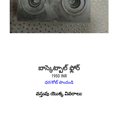
బాస్కెట్బాల్ ఫ్లోర్
1950 INR
ధర/కోట్ పొందండి
వస్తువు యొక్క వివరాలు: