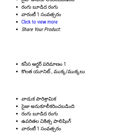
రంగు
బూడిద రంగు
వారంటీ
1 సంవత్సరం
Click to view more
Share Your Product:
కనీస ఆర్డర్ పరిమాణం
1
కొలత యూనిట్
, ముక్క/ముక్కలు
వాడుక
పారిశ్రామిక
సైజు
అనుకూలీకరించబడింది
రంగు
బూడిద రంగు
ఉపరితల చికిత్స
పాలిషింగ్
వారంటీ
1 సంవత్సరం