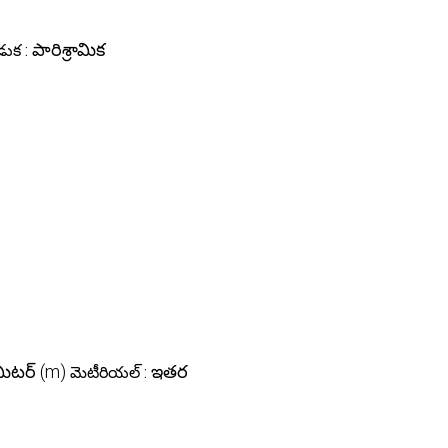
పారిశ్రామిక
డుక :
మీటర్ (m)
ఇతర
మెటీరియల్ :