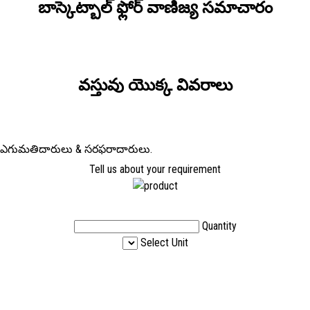
బాస్కెట్బాల్ ఫ్లోర్ వాణిజ్య సమాచారం
వస్తువు యొక్క వివరాలు
ులు, ఎగుమతిదారులు & సరఫరాదారులు.
Tell us about your requirement
Quantity
Select Unit