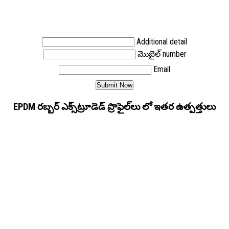
Additional detail
మొబైల్ number
Email
EPDM రబ్బర్ ఎక్స్‌ట్రూడెడ్ ప్రొఫైల్‌లు లో ఇతర ఉత్పత్తులు