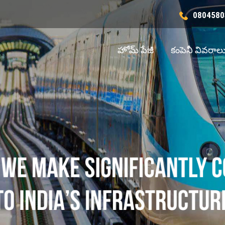
0804580
హోమ్ పేజీ
కంపెనీ వివరాల