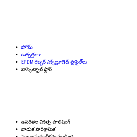
హోమ్
ఉత్పత్తులు
EPDM రబ్బర్ ఎక్స్‌ట్రూడెడ్ ప్రొఫైల్‌లు
బాస్కెట్బాల్ ఫ్లోర్
ఉపరితల చికిత్స
పాలిషింగ్
వాడుక
పారిశ్రామిక
సైజు
అనుకూలీకరించబడింది