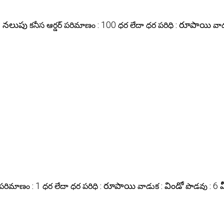
నలుపు
100
రూపాయి
:
కనీస ఆర్డర్ పరిమాణం :
ధర లేదా ధర పరిధి :
వా
1
రూపాయి
విండో
6 
్ పరిమాణం :
ధర లేదా ధర పరిధి :
వాడుక :
పొడవు :