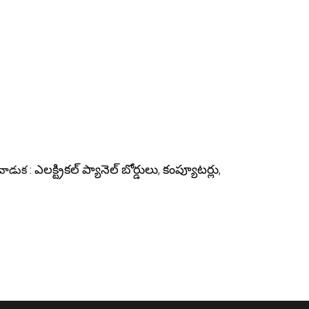
ఎలక్ట్రికల్ ప్యానెల్ బోర్డులు, కంప్యూటర్లు,
వాడుక :