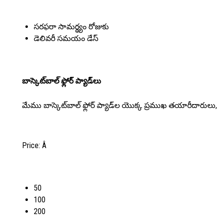
సరఫరా సామర్థ్యం
రోజుకు
డెలివరీ సమయం
డేస్
బాస్కెట్‌బాల్ ఫ్లోర్ ప్యాడ్‌లు
మేము బాస్కెట్‌బాల్ ఫ్లోర్ ప్యాడ్‌ల యొక్క ప్రముఖ తయారీదార
Price:
Â
50
100
200