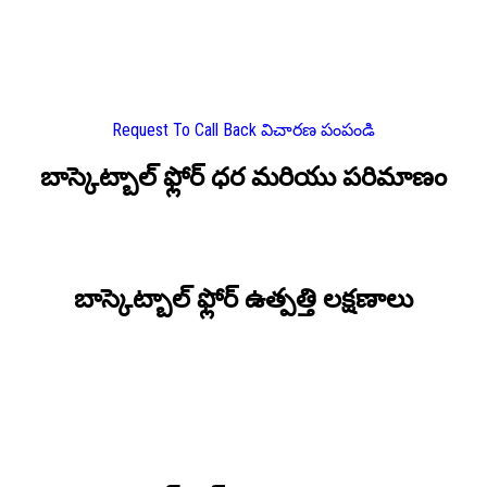
Request To Call Back
విచారణ పంపండి
బాస్కెట్బాల్ ఫ్లోర్ ధర మరియు పరిమాణం
బాస్కెట్బాల్ ఫ్లోర్ ఉత్పత్తి లక్షణాలు