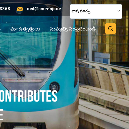
3368
msl@ameenji.net
భాష మార్చు
ు
మా ఉత్పత్తులు
మమ్మల్ని సంప్రదించండి