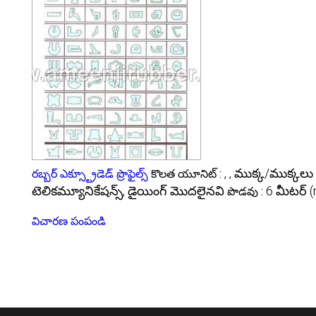
, , ముక్క/ముక్కలు
రబ్బర్ ఎక్స్ట్రూడెడ్ ప్రొఫైల్స్
కొలత యూనిట్ :
టెలికమ్యూనికేషన్స్, డైయింగ్ మొదలైనవి
6 మీటర్ 
పొడవు :
విచారణ పంపండి