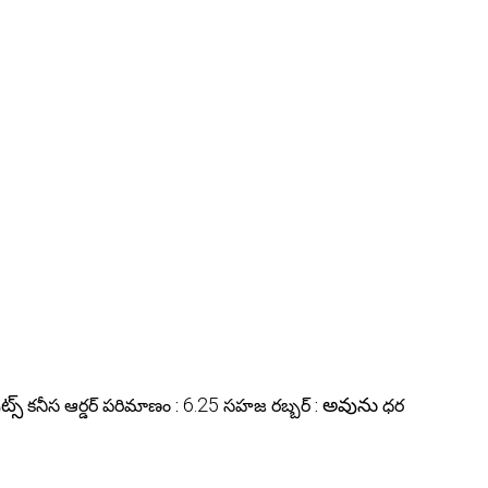
ట్స్
6.25
అవును
కనీస ఆర్డర్ పరిమాణం :
సహజ రబ్బర్ :
ధర