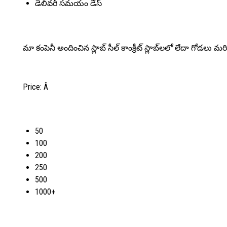
డెలివరీ సమయం
డేస్
మా కంపెనీ అందించిన స్లాబ్ సీల్ కాంక్రీట్ స్లాబ్‌లలో లేదా గోడలు మర
Price:
Â
50
100
200
250
500
1000+