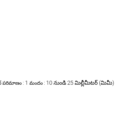
1
10 నుండి 25 మిల్లీమీటర్ (మిమీ)
డర్ పరిమాణం :
మందం :