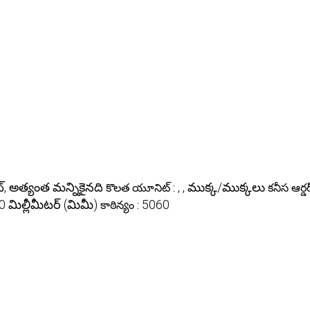
్టెంట్, అత్యంత మన్నికైనది
, , ముక్క/ముక్కలు
కొలత యూనిట్ :
కనీస ఆర్
 మిల్లీమీటర్ (మిమీ)
5060
కాఠిన్యం :