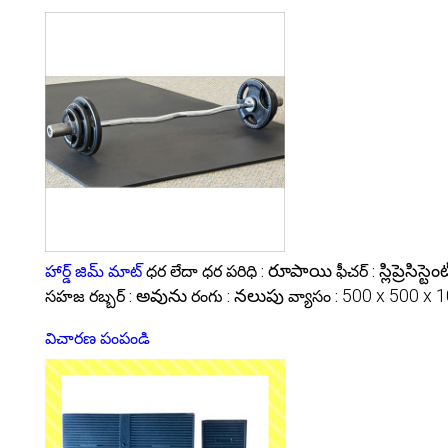
రూపాయి
స్లిప్రెసిస
హార్డ్ జిమ్ మాట్
ధర లేదా ధర పరిధి :
ఫీచర్ :
అవును
నలుపు
500 x 500 x 10
సహజ రబ్బర్ :
రంగు :
వ్యాసం :
విచారణ పంపండి