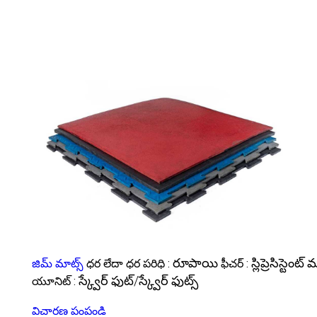
రూపాయి
స్లిప్రెసిస్టె
జిమ్ మాట్స్
ధర లేదా ధర పరిధి :
ఫీచర్ :
స్క్వేర్ ఫుట్/స్క్వేర్ ఫుట్స్
యూనిట్ :
విచారణ పంపండి