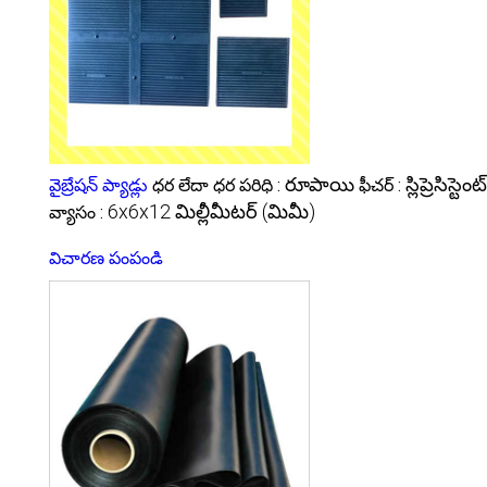
రూపాయి
స్లిప్రెసిస్టెంట్
వైబ్రేషన్ ప్యాడ్లు
ధర లేదా ధర పరిధి :
ఫీచర్ :
6x6x12 మిల్లీమీటర్ (మిమీ)
వ్యాసం :
విచారణ పంపండి