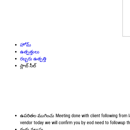
హోమ్
ఉత్పత్తులు
రబ్బరు ఉత్పత్తి
స్లాబ్ సీల్
ఉపరితల ముగించు
Meeting done with client following from l
vendor today we will confirm you by eod need to followup th
రంగు
నలుపు