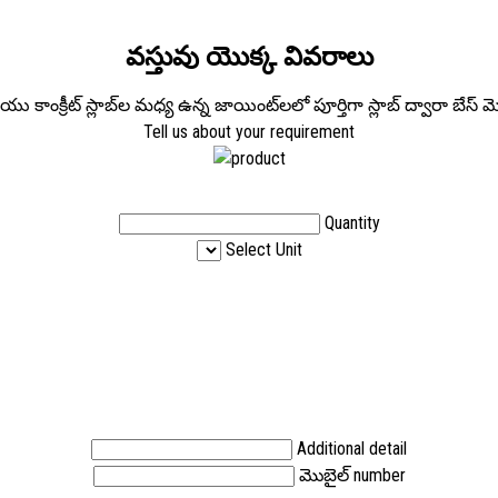
వస్తువు యొక్క వివరాలు
ియు కాంక్రీట్ స్లాబ్‌ల మధ్య ఉన్న జాయింట్‌లలో పూర్తిగా స్లాబ్ ద్వారా బేస్ 
Tell us about your requirement
Quantity
Select Unit
Additional detail
మొబైల్ number