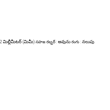
2 మిల్లీమీటర్ (మిమీ)
అవును
నలుపు
సహజ రబ్బర్ :
రంగు :