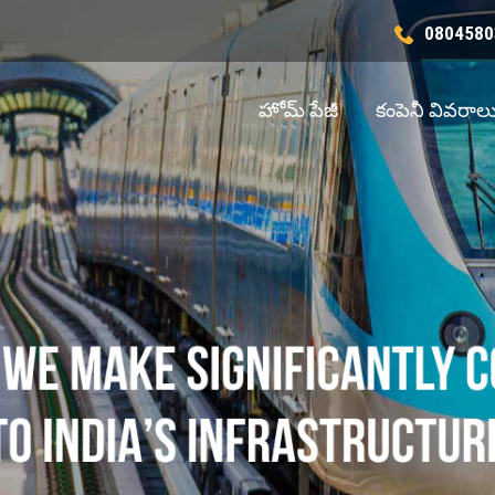
0804580
హోమ్ పేజీ
కంపెనీ వివరాల