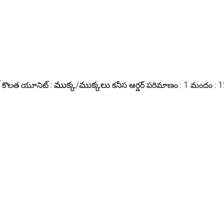
ముక్క/ముక్కలు
1
1
కొలత యూనిట్ :
కనీస ఆర్డర్ పరిమాణం :
మందం :