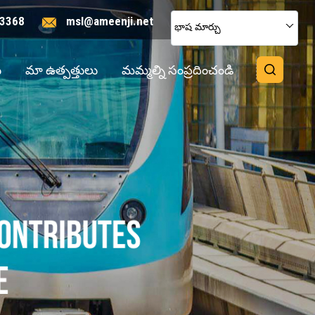
3368
msl@ameenji.net
భాష మార్చు
ు
మా ఉత్పత్తులు
మమ్మల్ని సంప్రదించండి