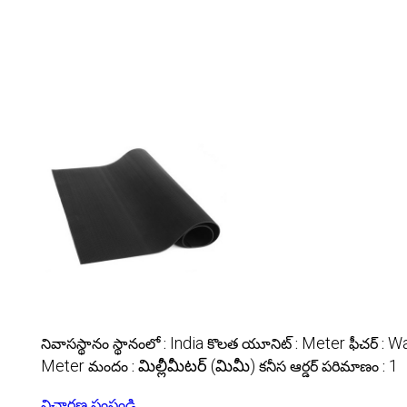
India
Meter
Wa
నివాసస్థానం స్థానంలో :
కొలత యూనిట్ :
ఫీచర్ :
Meter
మిల్లీమీటర్ (మిమీ)
1
మందం :
కనీస ఆర్డర్ పరిమాణం :
విచారణ పంపండి