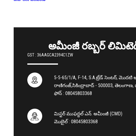
అమీంజీ రబ్బర్ లిమిటె
GST : 36AAGCA2394C1ZW
5-5-65/1/A, F-14, S.A.ట్రేడ్ సెంటర్, మొదటి 
రాణిగంజ్,సికింద్రాబాద్ - 500003, తెలంగాణ
ఫోన్ :
08045803368
మిస్టర్ ముఫద్దల్ ఎన్. అమీంజీ
(
CMD
)
మొబైల్ :
08045803368