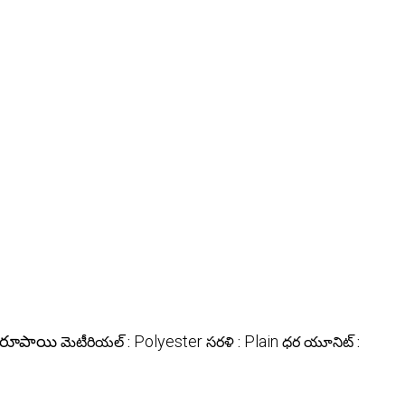
రూపాయి
Polyester
Plain
మెటీరియల్ :
సరళి :
ధర యూనిట్ :