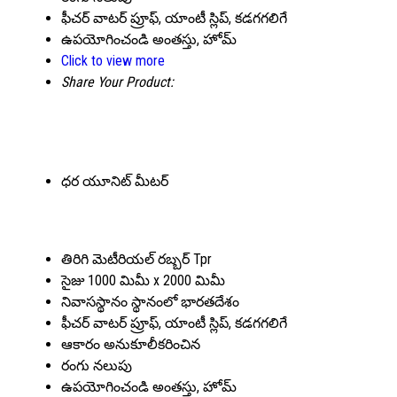
ఫీచర్
వాటర్ ప్రూఫ్, యాంటీ స్లిప్, కడగగలిగే
ఉపయోగించండి
అంతస్తు, హోమ్
Click to view more
Share Your Product:
ధర యూనిట్
మీటర్
తిరిగి మెటీరియల్
రబ్బర్ Tpr
సైజు
1000 మిమీ x 2000 మిమీ
నివాసస్థానం స్థానంలో
భారతదేశం
ఫీచర్
వాటర్ ప్రూఫ్, యాంటీ స్లిప్, కడగగలిగే
ఆకారం
అనుకూలీకరించిన
రంగు
నలుపు
ఉపయోగించండి
అంతస్తు, హోమ్