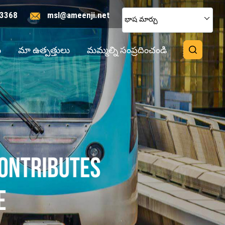
3368
msl@ameenji.net
భాష మార్చు
ు
మా ఉత్పత్తులు
మమ్మల్ని సంప్రదించండి