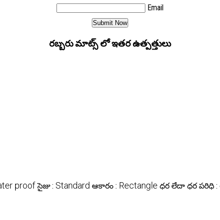
Email
రబ్బరు మాట్స్ లో ఇతర ఉత్పత్తులు
ter proof
Standard
Rectangle
సైజు :
ఆకారం :
ధర లేదా ధర పరిధి :