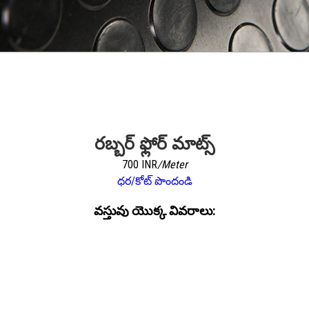
రబ్బర్ ఫ్లోర్ మాట్స్
700 INR
/Meter
ధర/కోట్ పొందండి
వస్తువు యొక్క వివరాలు: