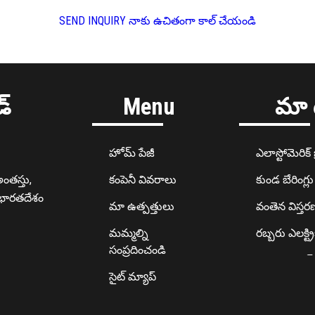
SEND INQUIRY
నాకు ఉచితంగా కాల్ చేయండి
డ్
Menu
మా 
హోమ్ పేజీ
ఎలాస్టోమెరిక్ బ్ర
అంతస్తు,
కంపెనీ వివరాలు
కుండ బేరింగ్లు
, భారతదేశం
మా ఉత్పత్తులు
వంతెన విస్తరణ
మమ్మల్ని
రబ్బరు ఎలక్ట్ర
సంప్రదించండి
EPDM రబ్బర్ ఎక
సైట్ మ్యాప్
రబ్బరు ఆవు 
రబ్బరు ఉత్పత్