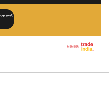
ంగ్ ప్యాడ్స్
గా కాల్
రేకర్
్
్‌లు
స్టాపర్
రు పూసలు వేయడం
బ్బరు మాట్స్
 ఉత్పత్తులు
రబ్బరు ప్రొఫైల్‌లు
్