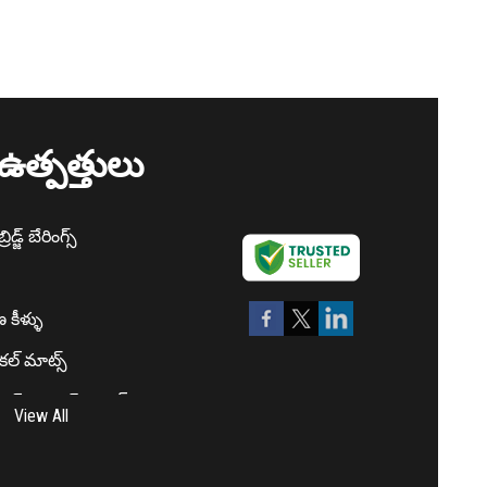
ఉత్పత్తులు
ిడ్జ్ బేరింగ్స్
 కీళ్ళు
ికల్ మాట్స్
్స్‌ట్రూడెడ్ ప్రొఫైల్‌లు
View All
మాట్స్
తి