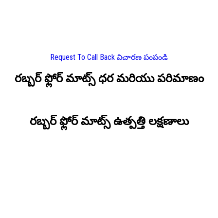
Request To Call Back
విచారణ పంపండి
రబ్బర్ ఫ్లోర్ మాట్స్ ధర మరియు పరిమాణం
రబ్బర్ ఫ్లోర్ మాట్స్ ఉత్పత్తి లక్షణాలు