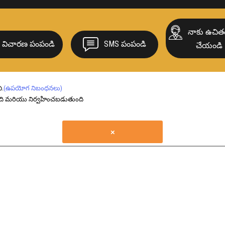
నియోప్రేన్ బేరి
నాకు ఉచితం
రబ్బరు షీట్లు
విచారణ పంపండి
SMS పంపండి
చేయండి
రబ్బరు స్పీడ్ బ్
టైటన్ గాస్కెట
ి.
(ఉపయోగ నిబంధనలు)
వైబ్రేషన్ మౌంట
ింది మరియు నిర్వహించబడుతుంది
రబ్బరు వాటర్ 
×
EPDM రబ్బ
ఇన్సులేషన్ ర
అచ్చు రబ్బరు
ఎక్స్‌ట్రూడెడ్ 
బేరింగ్ ప్యాడ్స