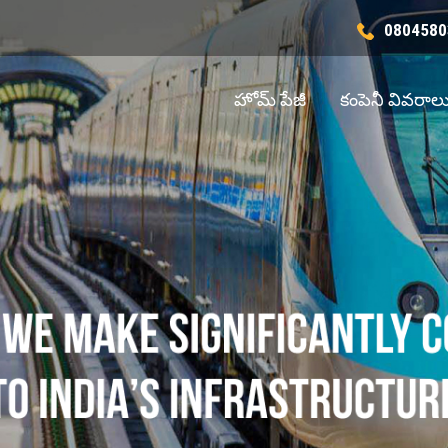
0804580
హోమ్ పేజీ
కంపెనీ వివరాల