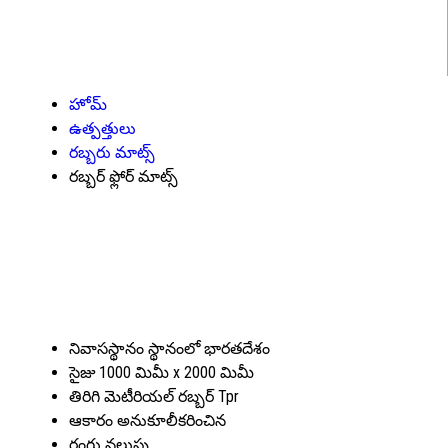
హోమ్
ఉత్పత్తులు
రబ్బరు మాట్స్
రబ్బర్ ఫ్లోర్ మాట్స్
నివాసస్థానం స్థానంలో
భారతదేశం
సైజు
1000 మిమీ x 2000 మిమీ
తిరిగి మెటీరియల్
రబ్బర్ Tpr
ఆకారం
అనుకూలీకరించిన
రంగు
నలుపు