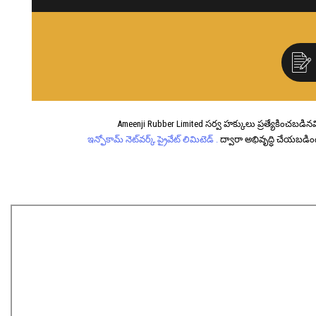
Ameenji Rubber Limited సర్వ హక్కులు ప్రత్యేకించబడినవ
ఇన్ఫోకామ్ నెట్‌వర్క్ ప్రైవేట్ లిమిటెడ్ .
ద్వారా అభివృద్ధి చేయబడ