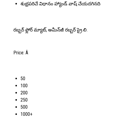
శుభ్రపరిచే విధానం
హ్యాండ్ వాష్ చేయదగినది
రబ్బర్ ఫ్లోర్ మ్యాట్, అమీన్‌జీ రబ్బర్ ప్రై.లి.
Price:
Â
50
100
200
250
500
1000+